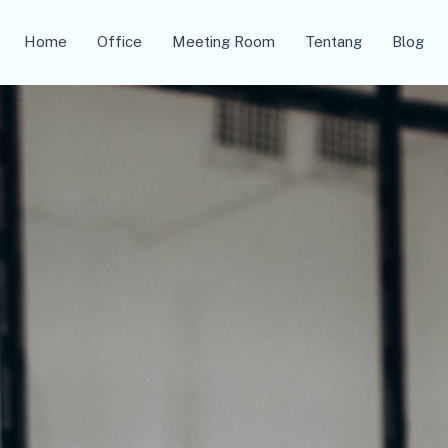
Home
Office
Meeting Room
Tentang
Blog