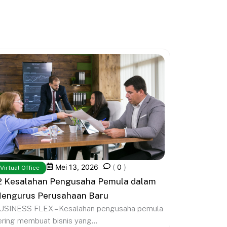
Mei 13, 2026
(
0
)
Virtual Office
2 Kesalahan Pengusaha Pemula dalam
engurus Perusahaan Baru
USINESS FLEX – Kesalahan pengusaha pemula
ering membuat bisnis yang...