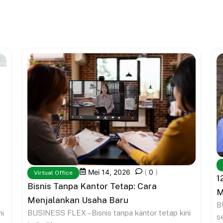
Mei 14, 2026
(
0
)
Virtual Office
1
Bisnis Tanpa Kantor Tetap: Cara
M
Menjalankan Usaha Baru
B
BUSINESS FLEX – Bisnis tanpa kantor tetap kini
ni
s