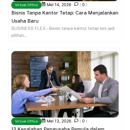
Mei 14, 2026
(
0
)
Virtual Office
Bisnis Tanpa Kantor Tetap: Cara Menjalankan
Usaha Baru
BUSINESS FLEX – Bisnis tanpa kantor tetap kini jadi
pilihan...
Mei 13, 2026
(
0
)
Virtual Office
12 Kesalahan Pengusaha Pemula dalam