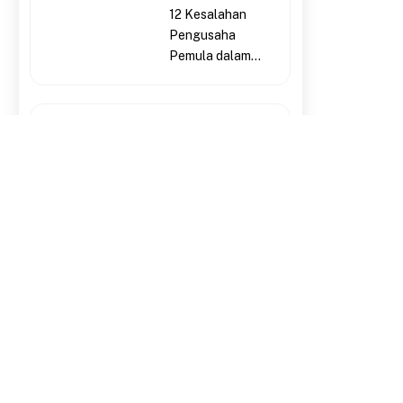
12 Kesalahan
Pengusaha
Pemula dalam...
Inilah 10
Hambatan
Mendirikan
Perusahaan...
Mei 13, 2026
(
0
)
Virtual Office
2 Kesalahan Pengusaha Pemula dalam