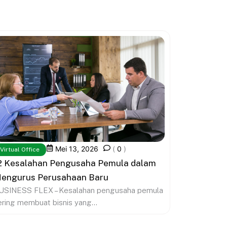
Mei 13, 2026
(
0
)
Virtual Office
2 Kesalahan Pengusaha Pemula dalam
engurus Perusahaan Baru
USINESS FLEX – Kesalahan pengusaha pemula
ering membuat bisnis yang...