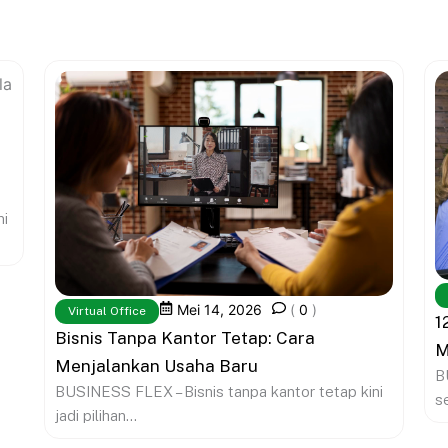
ni
Mei 14, 2026
(
0
)
Virtual Office
1
Bisnis Tanpa Kantor Tetap: Cara
M
Menjalankan Usaha Baru
B
BUSINESS FLEX – Bisnis tanpa kantor tetap kini
s
jadi pilihan...