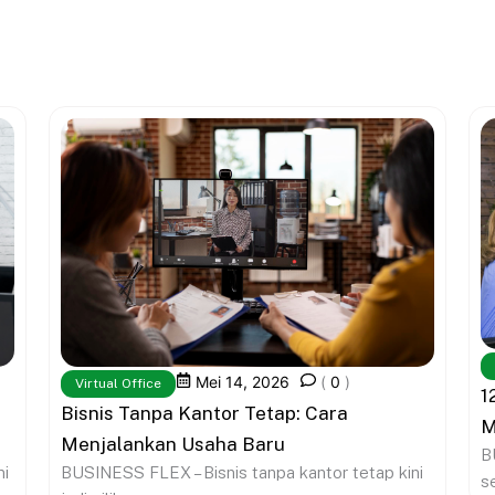
Mei 14, 2026
(
0
)
Virtual Office
1
Bisnis Tanpa Kantor Tetap: Cara
M
Menjalankan Usaha Baru
B
BUSINESS FLEX – Bisnis tanpa kantor tetap kini
ni
s