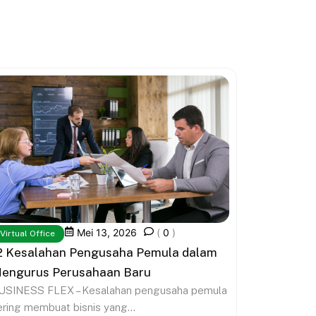
Mei 13, 2026
(
0
)
Virtual Office
2 Kesalahan Pengusaha Pemula dalam
engurus Perusahaan Baru
USINESS FLEX – Kesalahan pengusaha pemula
ering membuat bisnis yang...