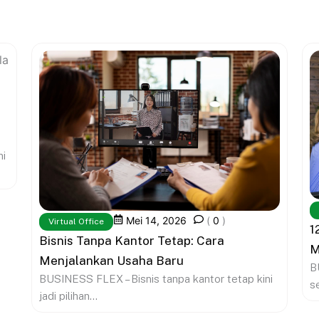
ni
Mei 14, 2026
(
0
)
Virtual Office
1
Bisnis Tanpa Kantor Tetap: Cara
M
Menjalankan Usaha Baru
B
BUSINESS FLEX – Bisnis tanpa kantor tetap kini
s
jadi pilihan...