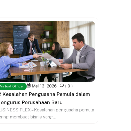
Mei 13, 2026
(
0
)
Virtual Office
2 Kesalahan Pengusaha Pemula dalam
engurus Perusahaan Baru
USINESS FLEX – Kesalahan pengusaha pemula
ering membuat bisnis yang...