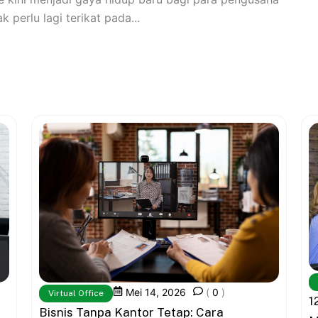
 perlu lagi terikat pada...
Mei 14, 2026
(
0
)
Virtual Office
1
Bisnis Tanpa Kantor Tetap: Cara