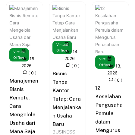
Virtual
Office
Mei 14,
Virtual
Office
2026
Mei 15,
Virtual
Office
2026
(
0
)
Mei 13,
(
0
)
2026
Bisnis
(
0
)
Manajemen
Tanpa
12
Bisnis
Kantor
Kesalahan
Remote:
Tetap: Cara
Pengusaha
Cara
Menjalanka
Pemula
Mengelola
n Usaha
dalam
Usaha dari
Baru
Mengurus
Mana Saja
BUSINESS