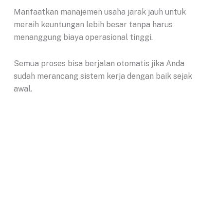
Manfaatkan manajemen usaha jarak jauh untuk
meraih keuntungan lebih besar tanpa harus
menanggung biaya operasional tinggi.
Semua proses bisa berjalan otomatis jika Anda
sudah merancang sistem kerja dengan baik sejak
awal.
Manajemen bisnis remote memberikan kebebasan
untuk menikmati hidup sambil terus memantau
perkembangan bisnis.
Business Flex
hadir sebagai mitra terbaik untuk
mendukung semua kebutuhan alamat bisnis
profesional bagi perusahaan remote Anda.